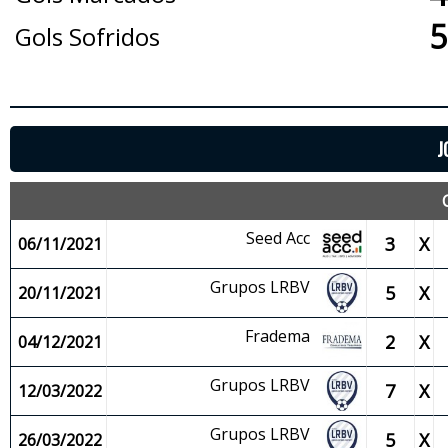
5
Gols Sofridos
J
Seed Acc
3
X
06/11/2021
Grupos LRBV
5
X
20/11/2021
Fradema
2
X
04/12/2021
Grupos LRBV
7
X
12/03/2022
Grupos LRBV
5
X
26/03/2022