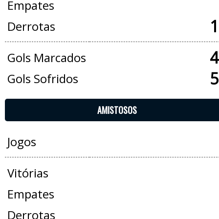
Empates
1
Derrotas
4
Gols Marcados
5
Gols Sofridos
AMISTOSOS
Jogos
Vitórias
Empates
Derrotas