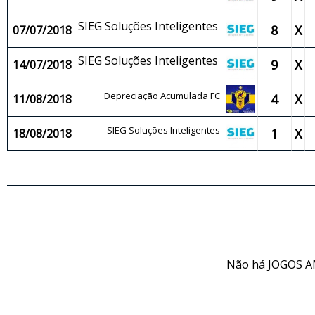
SIEG Soluções Inteligentes
8
X
07/07/2018
SIEG Soluções Inteligentes
9
X
14/07/2018
Depreciação Acumulada FC
4
X
11/08/2018
SIEG Soluções Inteligentes
1
X
18/08/2018
JO
Não há JOGOS A