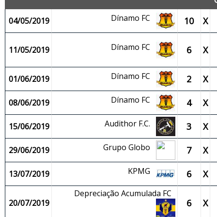
Dínamo FC
10
X
04/05/2019
Dínamo FC
6
X
11/05/2019
Dínamo FC
2
X
01/06/2019
Dínamo FC
4
X
08/06/2019
Audithor F.C.
3
X
15/06/2019
Grupo Globo
7
X
29/06/2019
KPMG
6
X
13/07/2019
Depreciação Acumulada FC
6
X
20/07/2019