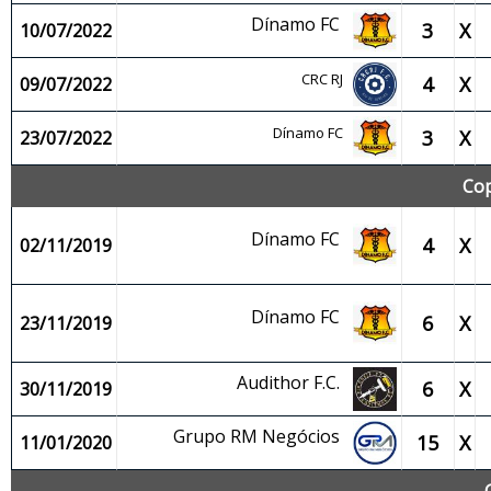
Dínamo FC
3
X
10/07/2022
CRC RJ
4
X
09/07/2022
Dínamo FC
3
X
23/07/2022
Cop
Dínamo FC
4
X
02/11/2019
Dínamo FC
6
X
23/11/2019
Audithor F.C.
6
X
30/11/2019
Grupo RM Negócios
15
X
11/01/2020