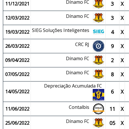
Dínamo FC
3
X
11/12/2021
Dínamo FC
3
X
12/03/2022
SIEG Soluções Inteligentes
4
X
19/03/2022
CRC RJ
9
X
26/03/2022
Dínamo FC
2
X
09/04/2022
Dínamo FC
8
X
07/05/2022
Depreciação Acumulada FC
6
X
14/05/2022
Contalbis
11
X
11/06/2022
Dínamo FC
05
X
25/06/2022