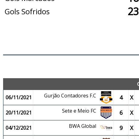
23
Gols Sofridos
J
Gurjão Contadores F.C
4
X
06/11/2021
Sete e Meio FC
6
X
20/11/2021
BWA Global
9
X
04/12/2021