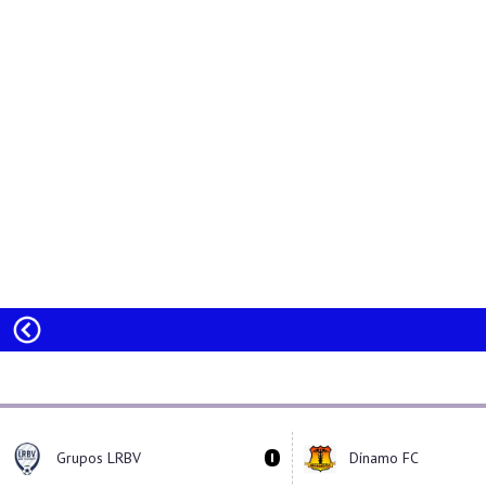
0
Grupos LRBV
Dínamo FC