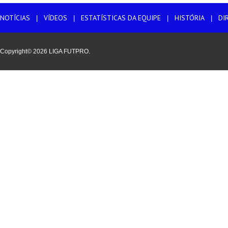
NOTÍCIAS
VÍDEOS
ESTATÍSTICAS DA EQUIPE
HISTÓRIA
DI
|
|
|
|
Copyright© 2026 LIGA FUTPRO.