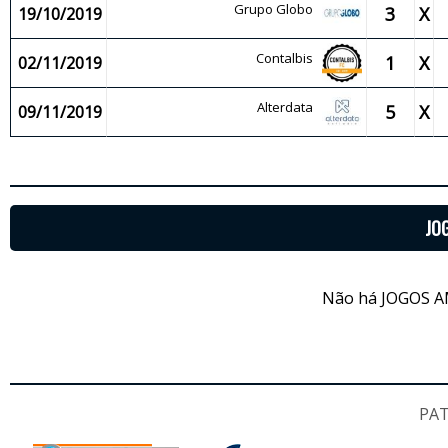
Grupo Globo
3
X
19/10/2019
Contalbis
1
X
02/11/2019
Alterdata
5
X
09/11/2019
JO
Não há JOGOS A
PA