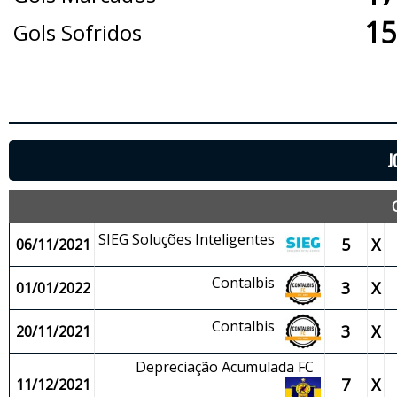
15
Gols Sofridos
J
SIEG Soluções Inteligentes
5
X
06/11/2021
Contalbis
3
X
01/01/2022
Contalbis
3
X
20/11/2021
Depreciação Acumulada FC
7
X
11/12/2021