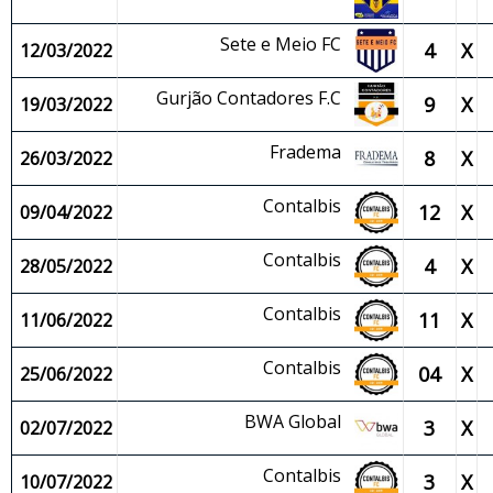
Sete e Meio FC
4
X
12/03/2022
Gurjão Contadores F.C
9
X
19/03/2022
Fradema
8
X
26/03/2022
Contalbis
12
X
09/04/2022
Contalbis
4
X
28/05/2022
Contalbis
11
X
11/06/2022
Contalbis
04
X
25/06/2022
BWA Global
3
X
02/07/2022
Contalbis
3
X
10/07/2022