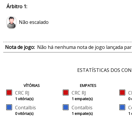
Árbitro 1:
Não escalado
Nota de jogo:
Não há nenhuma nota de jogo lançada para
ESTATÍSTICAS DOS CO
VÍTÓRIAS
EMPATES
CRC RJ
CRC RJ
C
1 vitória(s)
1 empate(s)
0 
Contalbis
Contalbis
C
0 vitória(s)
1 empate(s)
1 