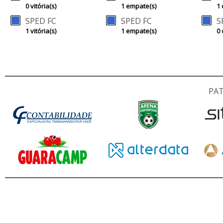
0 vitória(s)
1 empate(s)
1 
SPED FC
SPED FC
S
1 vitória(s)
1 empate(s)
0 
PA