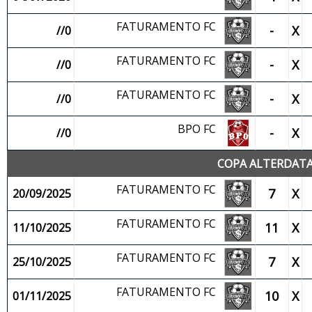
FATURAMENTO FC
-
X
//0
FATURAMENTO FC
-
X
//0
FATURAMENTO FC
-
X
//0
BPO FC
-
X
//0
COPA ALTERDATA
FATURAMENTO FC
7
X
20/09/2025
FATURAMENTO FC
11
X
11/10/2025
FATURAMENTO FC
7
X
25/10/2025
FATURAMENTO FC
10
X
01/11/2025