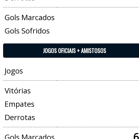
Gols Marcados
Gols Sofridos
JOGOS OFICIAIS + AMISTOSOS
Jogos
Vitórias
Empates
Derrotas
6
Gols Marcados