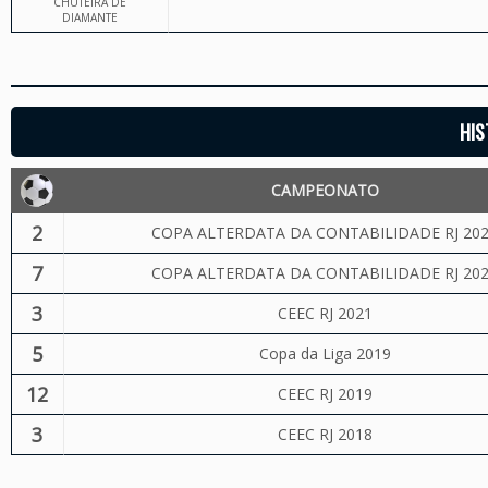
CHUTEIRA DE
DIAMANTE
HIS
CAMPEONATO
2
COPA ALTERDATA DA CONTABILIDADE RJ 20
7
COPA ALTERDATA DA CONTABILIDADE RJ 20
3
CEEC RJ 2021
5
Copa da Liga 2019
12
CEEC RJ 2019
3
CEEC RJ 2018