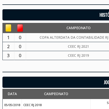
HIST
CAMPEONATO
1
0
COPA ALTERDATA DA CONTABILIDADE RJ
2
0
CEEC RJ 2021
3
0
CEEC RJ 2019
JO
DATA
CAMPEONATO
S
05/05/2018
CEEC RJ 2018