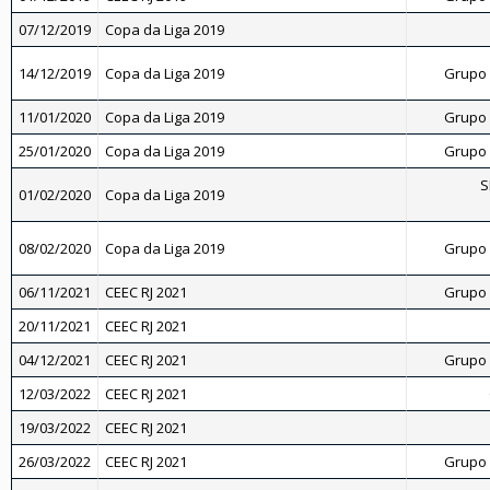
07/12/2019
Copa da Liga 2019
14/12/2019
Copa da Liga 2019
Grupo 
11/01/2020
Copa da Liga 2019
Grupo 
25/01/2020
Copa da Liga 2019
Grupo 
S
01/02/2020
Copa da Liga 2019
08/02/2020
Copa da Liga 2019
Grupo 
06/11/2021
CEEC RJ 2021
Grupo 
20/11/2021
CEEC RJ 2021
04/12/2021
CEEC RJ 2021
Grupo 
12/03/2022
CEEC RJ 2021
19/03/2022
CEEC RJ 2021
26/03/2022
CEEC RJ 2021
Grupo 