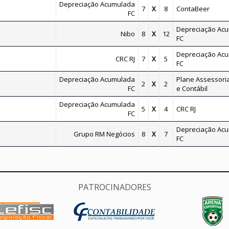
Depreciação Acumulada
7
X
8
ContaBeer
FC
Depreciação Ac
Nibo
8
X
12
FC
Depreciação Ac
CRC RJ
7
X
5
FC
Depreciação Acumulada
Plane Assessoria
2
X
2
FC
e Contábil
Depreciação Acumulada
5
X
4
CRC RJ
FC
Depreciação Ac
Grupo RM Negócios
8
X
7
FC
PATROCINADORES