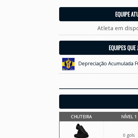
EQUIPE AT
Atleta em disp
EQUIPES QUE
Depreciação Acumulada F
CHUTEIRA
NÍVEL 1
0 gols