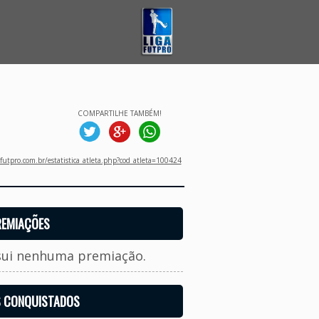
COMPARTILHE TAMBÉM!
utpro.com.br/estatistica_atleta.php?cod_atleta=100424
REMIAÇÕES
sui nenhuma premiação.
S CONQUISTADOS