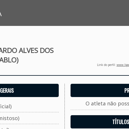
A
ARDO ALVES DOS
ABLO)
Link do perfil:
www.ligaf
GERAIS
P
O atleta não pos
cial)
mistoso)
TÍTULO