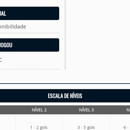
UAL
onibilidade
 JOGOU
C
ESCALA DE NÍVEIS
NÍVEL 2
NÍVEL 3
N
1 - 2 gols
3 - 5 gols
6 -